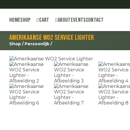
Home
Shop
Cart
About
Events
Contact
Amerikaanse WO2 Service Lighter
Shop
/
Persoonlijk
/