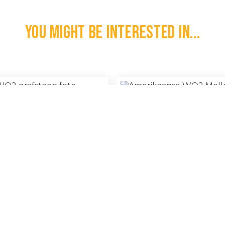
You might be interested in...
els WO2 Grafsteen Foto
Amerikaanse WO2 Molle Sche
€
75,00
l
100% Original