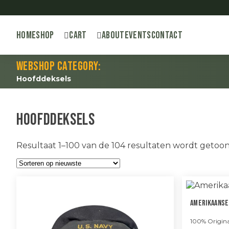
Home
Shop
Cart
About
Events
Contact
Webshop category:
Hoofddeksels
Hoofddeksels
Resultaat 1–100 van de 104 resultaten wordt getoo
Amerikaanse
100% Origina