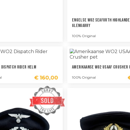
Engelse WO2 Seaforth Highland
Glengarry
100% Original
 Dispatch Rider Helm
Amerikaanse WO2 USAAF Crusher 
€
160,00
l
100% Original