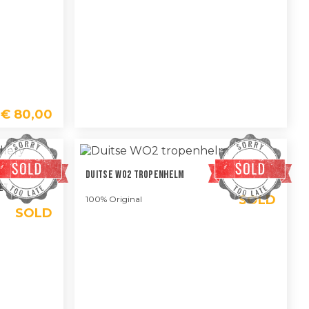
€
80,00
Duitse WO2 Tropenhelm
et
SOLD
100% Original
SOLD