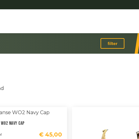
filter
Gesorteerd
nd
op
nieuwste
 WO2 Navy Cap
€
45,00
l