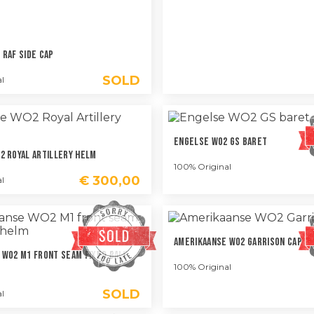
 RAF Side Cap
SOLD
l
Engelse WO2 GS Baret
2 Royal Artillery Helm
100% Original
€
300,00
l
Amerikaanse WO2 Garrison Cap
 WO2 M1 Front Seam Fixed Bale
100% Original
SOLD
l