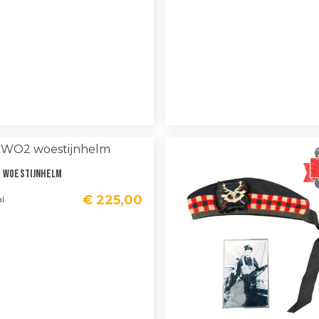
 Woestijnhelm
€
225,00
l