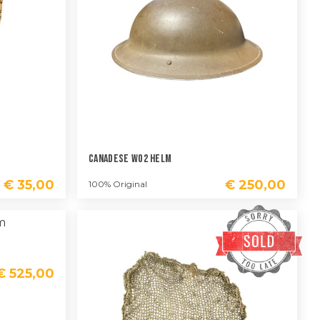
Canadese WO2 Helm
€
35,00
€
250,00
100% Original
€
525,00