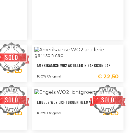
Amerikaanse WO2 Artillerie Garrison Cap
SOLD
€
22,50
100% Original
Engels WO2 Lichtgroen Helmnet
SOLD
SOLD
100% Original