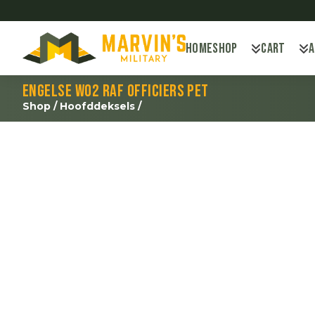
Home
Shop
Cart
Engelse WO2 RAF officiers pet
Shop
/
Hoofddeksels
/