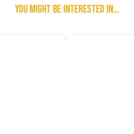
You might be interested in...
se WO2 Grove Wol Manschappen
Canadese WO2 Camouflage