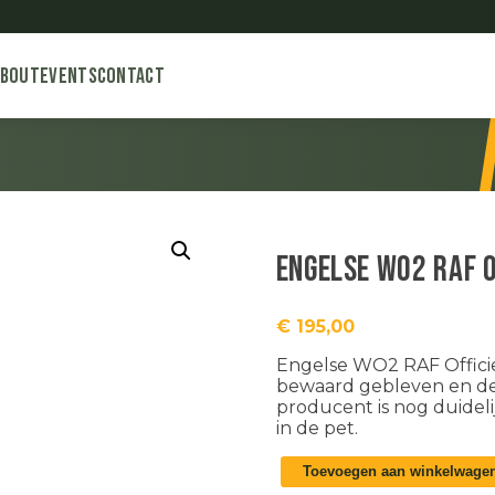
About
Events
Contact
Engelse WO2 RAF o
€
195,00
Engelse WO2 RAF Officier
bewaard gebleven en de
producent is nog duideli
in de pet.
Engelse
Toevoegen aan winkelwage
WO2