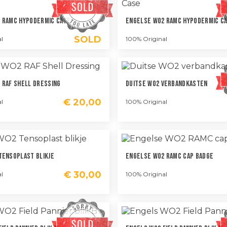
 RAMC Hypodermic Case
Engelse WO2 RAMC Hypodermic C
SOLD
l
100% Original
 RAF Shell Dressing
Duitse WO2 Verbandkasten
€
20,00
l
100% Original
Tensoplast Blikje
Engelse WO2 RAMC Cap Badge
€
30,00
l
100% Original