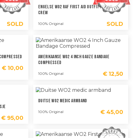
For Air
Engelse WO2 RAF First Aid Outfit For Air
Crew
SOLD
SOLD
100% Original
 Compressed
Amerikaanse WO2 4 Inch Gauze Bandage
Compressed
€
10,00
€
12,50
100% Original
Duitse WO2 Medic Armband
sje
€
45,00
100% Original
€
95,00