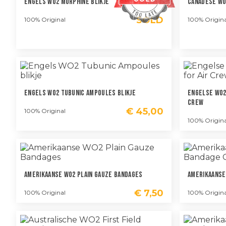
Engels WO2 Morphine Blikje
Canadese WO
SOLD
100% Original
100% Origina
Engels WO2 Tubunic Ampoules Blikje
Engelse WO2 
Crew
€
45,00
100% Original
100% Origina
Amerikaanse WO2 Plain Gauze Bandages
Amerikaanse
€
7,50
100% Original
100% Origina