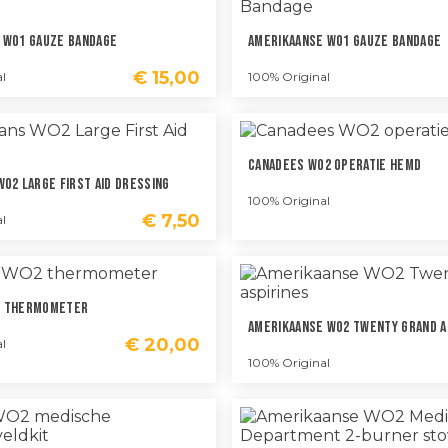
 WO1 Gauze Bandage
Amerikaanse WO1 Gauze Bandage
€
15,00
l
100% Original
Canadees WO2 Operatie Hemd
O2 Large First Aid Dressing
100% Original
€
7,50
l
2 Thermometer
Amerikaanse WO2 Twenty Grand A
€
20,00
l
100% Original