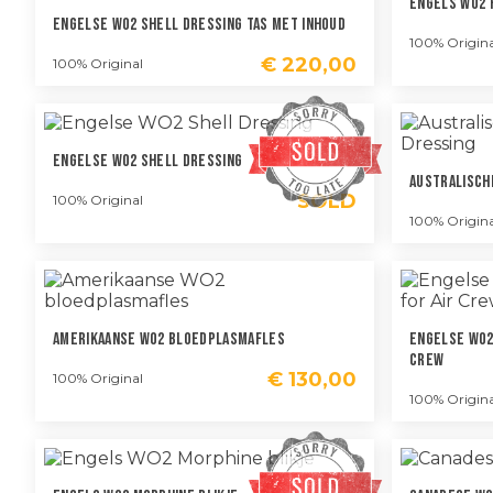
Engels WO2 F
Engelse WO2 Shell Dressing Tas Met Inhoud
100% Origina
€
220,00
100% Original
Engelse WO2 Shell Dressing
Australische
SOLD
100% Original
100% Origina
Amerikaanse WO2 Bloedplasmafles
Engelse WO2 
Crew
€
130,00
100% Original
100% Origina