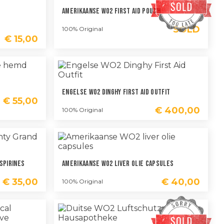
Amerikaanse WO2 First Aid Pouch
SOLD
100% Original
€
15,00
Engelse WO2 Dinghy First Aid Outfit
€
55,00
€
400,00
100% Original
spirines
Amerikaanse WO2 Liver Olie Capsules
€
35,00
€
40,00
100% Original