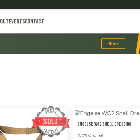
bout
Events
Contact
filter
Engelse WO2 Shell Dressing
100% Original