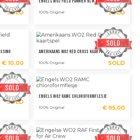
Engels WO2 Field Pannier Blik A
SOLD
SOLD
100% Original
essing
Amerikaans WO2 Red Cross Kaartspel
€
10,00
SOLD
100% Original
Engels WO2 RAMC Chloroformflesje
SOLD
€
95,00
100% Original