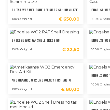
Duitse WO2 Medische Officiers Schirmmütze
Engelse WO2
€
650,00
100% Original
100% Origina
Engelse WO2 RAF Shell Dressing
Engelse WO2
€
22,50
100% Original
100% Origina
Engels WO2 
Amerikaanse WO2 Emergency First Aid Kit
100% Origina
€
80,00
100% Original