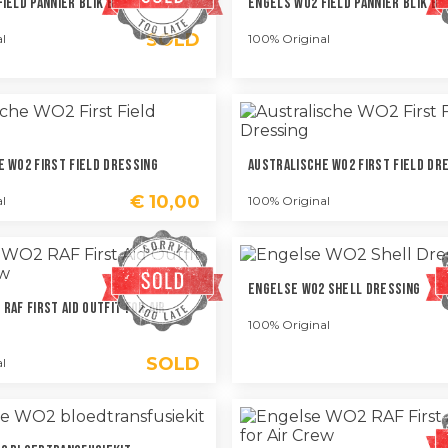
ield Pannier Blik B
Engels WO2 Field Pannier Blik B
SOLD
l
100% Original
 WO2 First Field Dressing
Australische WO2 First Field Dr
€
10,00
l
100% Original
Engelse WO2 Shell Dressing
RAF First Aid Outfit For Air
100% Original
SOLD
l