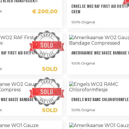
2 Bloedtransfusiekit
Engelse WO2 RAF First Aid Outfit 
€
200,00
l
Crew
100% Original
RAF First Aid Outfit For Air
Amerikaanse WO2 Gauze Bandage
100% Original
SOLD
l
 WO2 Gauze Bandage Compress
Engels WO2 RAMC Chloroformfle
SOLD
l
100% Original