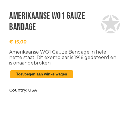
Amerikaanse WO1 Gauze
Bandage
€
15,00
Amerikaanse WO1 Gauze Bandage in hele
nette staat. Dit exemplaar is 1916 gedateerd en
is onaangebroken.
Amerikaanse
Toevoegen aan winkelwagen
WO1
Gauze
Bandage
Country:
USA
aantal