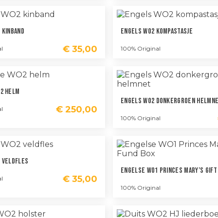
 Kinband
Engels WO2 Kompastasje
€
35,00
l
100% Original
2 Helm
Engels WO2 Donkergroen Helmn
€
250,00
l
100% Original
 Veldfles
Engelse WO1 Princes Mary’s Gift
€
35,00
l
100% Original