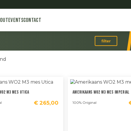
bout
Events
Contact
filter
Gesorteerd
ond
op
nieuwste
WO2 M3 Mes Utica
Amerikaans WO2 M3 Mes Imperial
€
265,00
l
100% Original