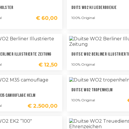
Holster
Duits WO2 HJ Liederboekje
€
60,00
l
100% Original
Berliner Illustrierte Zeitung
Duitse WO2 Berliner Illustriert
€
12,50
l
100% Original
Duitse WO2 Tropenhelm
M35 Camouflage Helm
100% Original
€
2.500,00
l