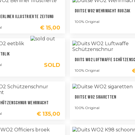
Duitse WO2 Wehrmacht Rugzak
Berliner Illustrierte Zeitung
100% Original
€
15,00
l
etblik
Duits WO2 Luftwaffe Schützens
SOLD
l
100% Original
Duitse WO2 Sigaretten
Schützenschnur Wehrmacht
100% Original
€
135,00
l