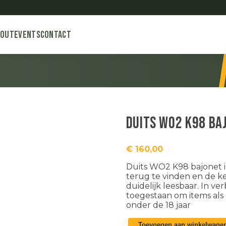
bout
Events
Contact
Duits WO2 K98 ba
€
160,00
Duits WO2 K98 bajonet in
terug te vinden en de 
duidelijk leesbaar. In ve
toegestaan om items als
onder de 18 jaar
Duits
Toevoegen aan winkelwage