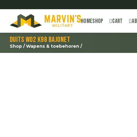
Home
Shop
Cart
A
Duits WO2 K98 bajonet
Shop
/
Wapens & toebehoren
/