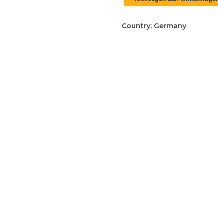
WO2
K98
bajonet
Country:
Germany
aantal