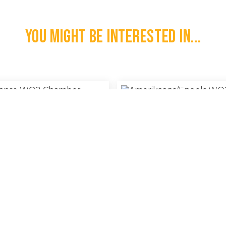
You might be interested in...
kaanse WO2 Chamber Brush
Amerikaans/Engels WO2 TNT
€
15,00
l
100% Original