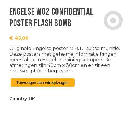
Engelse WO2 confidential
poster Flash Bomb
€
45,00
Originele
Engelse poster M.B.T. Duitse munitie.
Deze posters met geheime informatie hingen
meestal op in Engelse trainingskampen. De
afmetingen zijn 40cm x 30cm en er zit een
nieuwe lijst bij inbegrepen.
Engelse
Toevoegen aan winkelwagen
WO2
confidential
poster
Country:
UK
Flash
Bomb
aantal