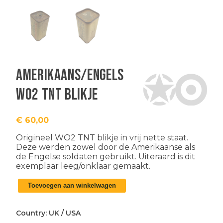
Amerikaans/Engels
WO2 TNT blikje
€
60,00
Origineel WO2 TNT blikje in vrij nette staat.
Deze werden zowel door de Amerikaanse als
de Engelse soldaten gebruikt. Uiteraard is dit
exemplaar leeg/onklaar gemaakt.
Amerikaans/Engels
Toevoegen aan winkelwagen
WO2
TNT
blikje
Country:
UK
/
USA
aantal