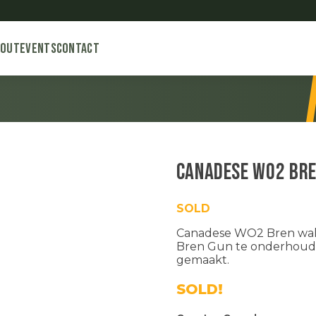
bout
Events
Contact
Canadese WO2 Br
SOLD
Canadese WO2 Bren walle
Bren Gun te onderhouden
gemaakt.
SOLD!