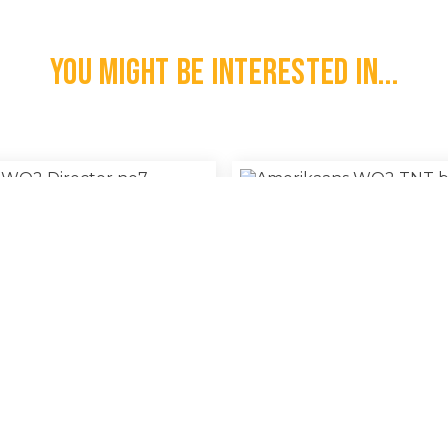
You might be interested in...
gelse WO2 Director No7
Amerikaans WO2 TNT Bl
€
175,00
l
100% Original