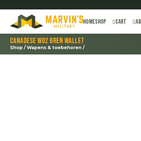
Home
Shop
Cart
A
Canadese WO2 Bren wallet
Shop
/
Wapens & toebehoren
/