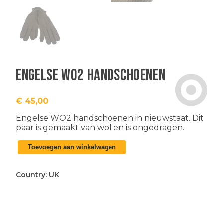
Engelse WO2 handschoenen
€
45,00
Engelse WO2 handschoenen in nieuwstaat. Dit
paar is gemaakt van wol en is ongedragen.
Engelse
Toevoegen aan winkelwagen
WO2
handschoenen
aantal
Country:
UK