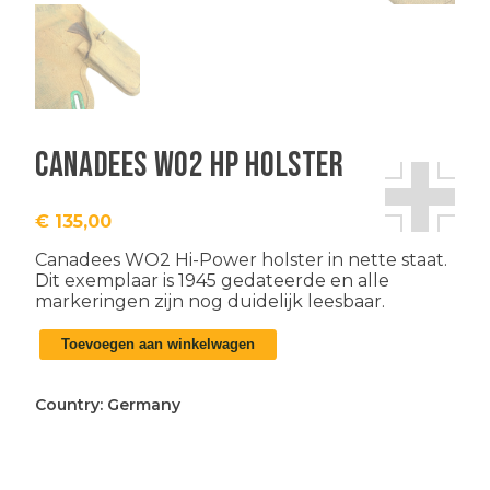
Canadees WO2 HP holster
€
135,00
Canadees WO2 Hi-Power holster in nette staat.
Dit exemplaar is 1945 gedateerde en alle
markeringen zijn nog duidelijk leesbaar.
Canadees
Toevoegen aan winkelwagen
WO2
HP
holster
Country:
Germany
aantal