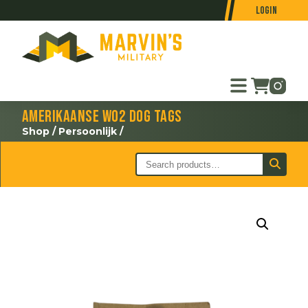
Login
Amerikaanse WO2 Dog Tags
Shop
/
Persoonlijk
/