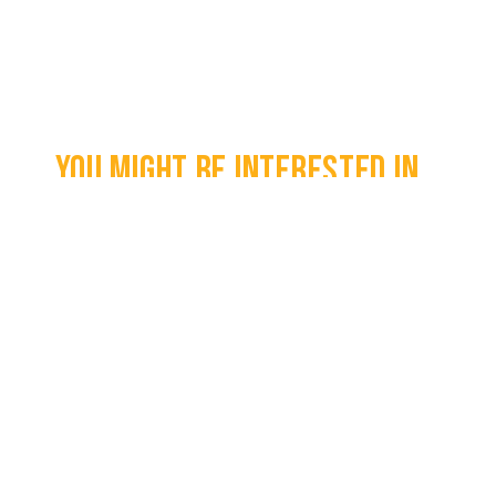
You might be interested in...