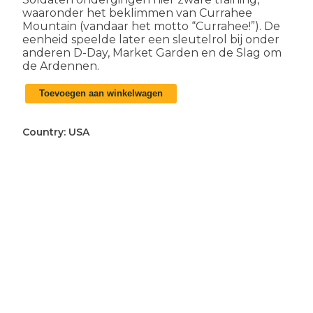
waaronder het beklimmen van Currahee
Mountain (vandaar het motto “Currahee!”). De
eenheid speelde later een sleutelrol bij onder
anderen D-Day, Market Garden en de Slag om
de Ardennen.
Amerikaanse
Toevoegen aan winkelwagen
WO2
Airborne
nagelvijl
Country:
USA
aantal