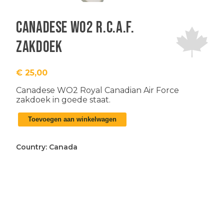
Canadese WO2 R.C.A.F.
zakdoek
€
25,00
Canadese WO2 Royal Canadian Air Force
zakdoek in goede staat.
Canadese
Toevoegen aan winkelwagen
WO2
R.C.A.F.
zakdoek
Country:
Canada
aantal