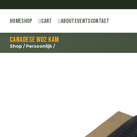
Home
Shop
Cart
About
Events
Contact
Canadese WO2 kam
Shop
/
Persoonlijk
/