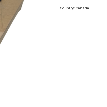
kam
aantal
Country:
Canada