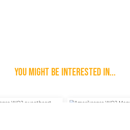
You might be interested in...
e WO2 Sweetheart Pillow Cover
Amerikaanse WO2 Mennen Sch
€
25,00
l
100% Original