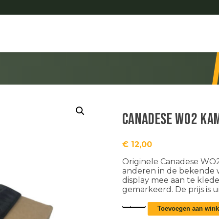
Canadese WO2 ka
€
12,00
Originele Canadese WO2
anderen in de bekende w
display mee aan te kled
gemarkeerd. De prijs is u
Canadese
Toevoegen aan win
WO2