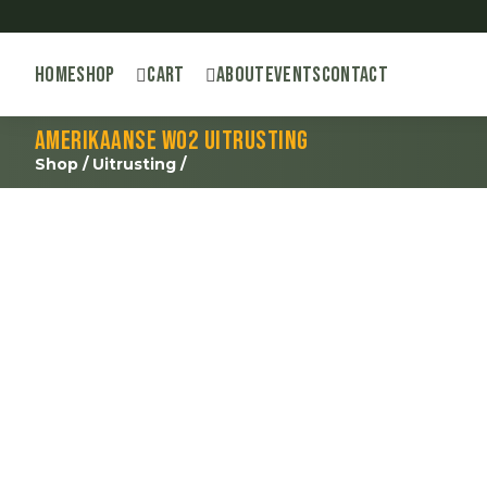
Home
Shop
Cart
About
Events
Contact
Amerikaanse WO2 uitrusting
Shop
/
Uitrusting
/