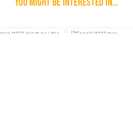
You might be interested in...
kaanse WO2 Insect Powder
Engels WO2 Mes
€
7,50
l
100% Original