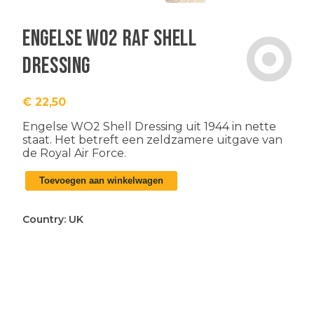
Engelse WO2 RAF Shell
Dressing
€
22,50
Engelse WO2 Shell Dressing uit 1944 in nette
staat. Het betreft een zeldzamere uitgave van
de Royal Air Force.
Engelse
Toevoegen aan winkelwagen
WO2
RAF
Shell
Country:
UK
Dressing
aantal