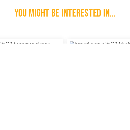
You might be interested in...
lse WO2 Brancard Straps
Amerikaanse WO2 Medical Dep
€
85,00
l
Burner Stove
€
100% Original