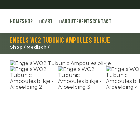
Home
Shop
Cart
About
Events
Contact
Engels WO2 Tubunic Ampoules blikje
Shop
/
Medisch
/