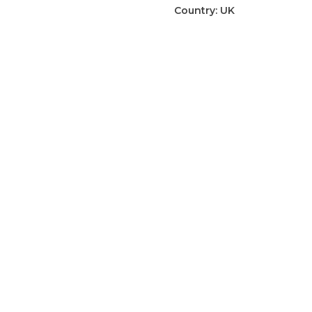
Ampoules
Country:
UK
blikje
aantal