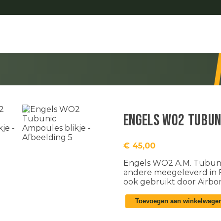
Engels WO2 Tubun
€
45,00
Engels WO2 A.M. Tubuni
andere meegeleverd in F
ook gebruikt door Air
Engels
Toevoegen aan winkelwage
WO2
Tubunic