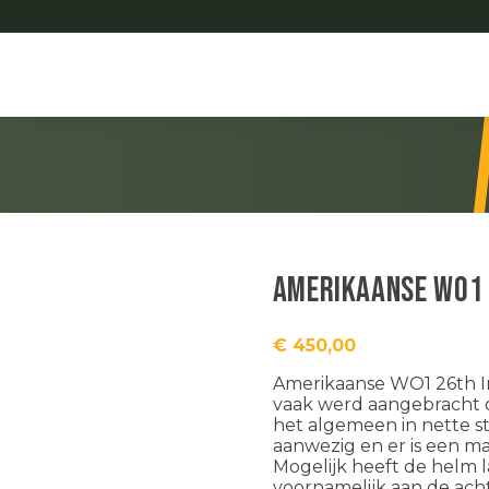
Amerikaanse WO1 
€
450,00
Amerikaanse WO1 26th I
vaak werd aangebracht o
het algemeen in nette sta
aanwezig en er is een ma
Mogelijk heeft de helm l
voornamelijk aan de acht