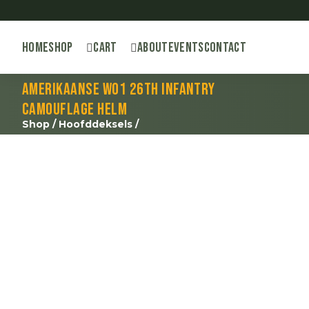
Home
Shop
Cart
About
Events
Contact
Amerikaanse WO1 26th Infantry
camouflage helm
Shop
/
Hoofddeksels
/