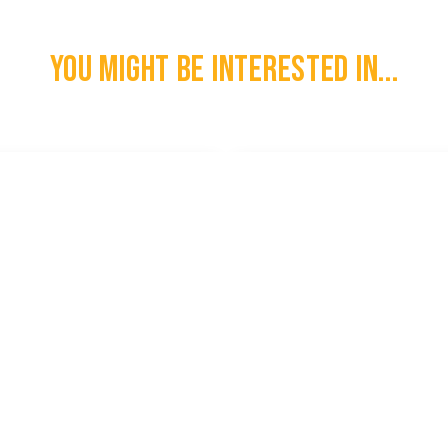
You might be interested in...
e WO2 Panzer Schirmmütze
Duitse WO2 Signal Officiers S
€
1.300,00
l
100% Original