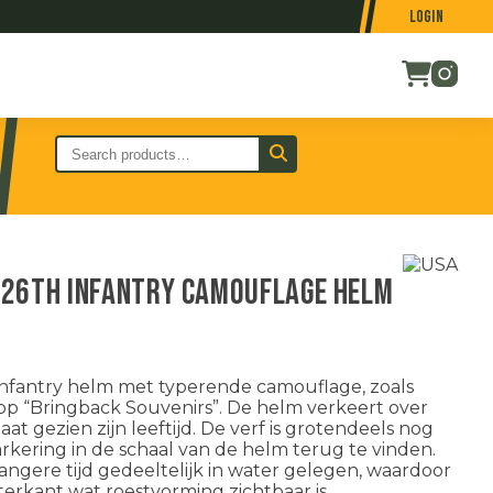
Login
26th Infantry camouflage helm
nfantry helm met typerende camouflage, zoals
p “Bringback Souvenirs”. De helm verkeert over
at gezien zijn leeftijd. De verf is grotendeels nog
rkering in de schaal van de helm terug te vinden.
angere tijd gedeeltelijk in water gelegen, waardoor
erkant wat roestvorming zichtbaar is.