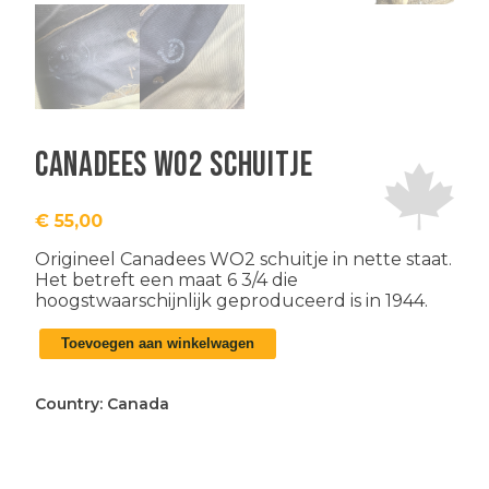
Canadees WO2 schuitje
€
55,00
Origineel Canadees WO2 schuitje in nette staat.
Het betreft een maat 6 3/4 die
hoogstwaarschijnlijk geproduceerd is in 1944.
Canadees
Toevoegen aan winkelwagen
WO2
schuitje
aantal
Country:
Canada