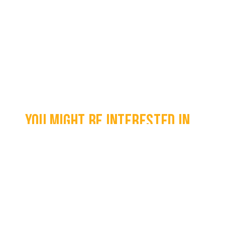
You might be interested in...
Amerikaanse WO2 Airborne M1C Helm
€
2.100,00
100% Original