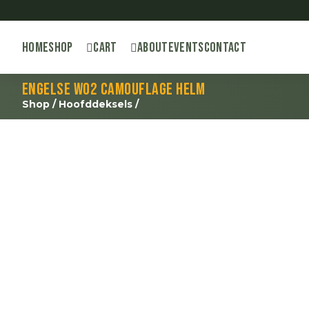
Home
Shop
Cart
About
Events
Contact
Engelse WO2 camouflage helm
Shop
/
Hoofddeksels
/