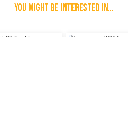
You might be interested in...
e WO2 Royal Engineers Helm
Amerikaanse WO2 Signal Corps G
€
500,00
l
100% Original