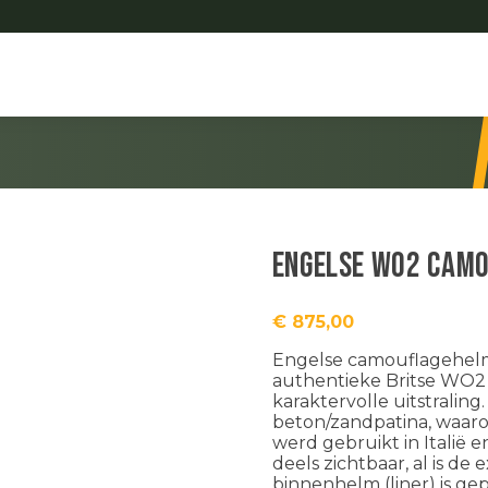
Engelse WO2 cam
€
875,00
Engelse camouflagehelm
authentieke Britse WO2 
karaktervolle uitstralin
beton/zandpatina, waaro
werd gebruikt in Italië 
deels zichtbaar, al is de
binnenhelm (liner) is ge