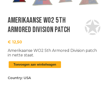
Amerikaanse WO2 5th
Armored Division patch
€
12,50
Amerikaanse WO2 5th Armored Division patch
in nette staat.
Amerikaanse
Toevoegen aan winkelwagen
WO2
5th
Armored
Country:
USA
Division
patch
aantal