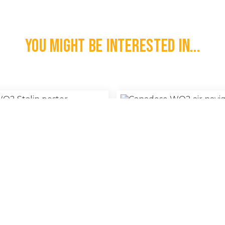
You might be interested in...
itse WO2 Stalin Poster
Canadese WO2 Air Navigati
€
250,00
l
Saskatchewan
100% Original