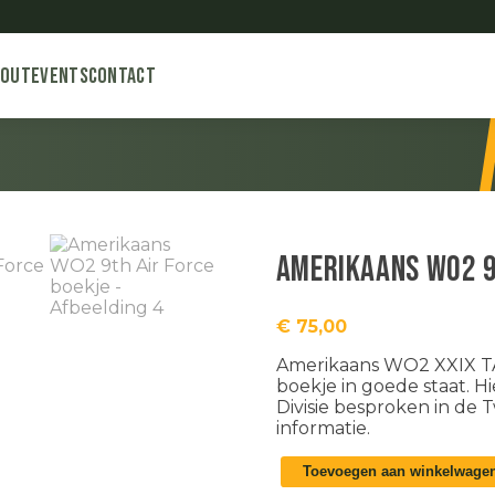
bout
Events
Contact
Amerikaans WO2 9
€
75,00
Amerikaans WO2 XXIX TAC
boekje in goede staat. 
Divisie besproken in de
informatie.
Amerikaans
Toevoegen aan winkelwage
WO2