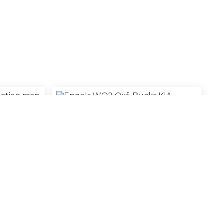
on Map
Engels WO2 Oxf. Bucks KIA Printje
€
75,00
100% Original
€
40,00