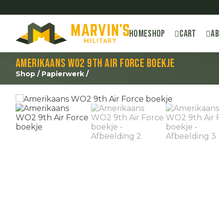
Home
Shop
Cart
A
Amerikaans WO2 9th Air Force boekje
Shop
/
Papierwerk
/