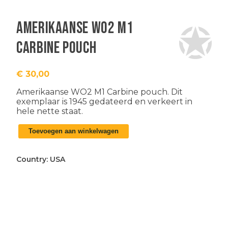
Amerikaanse WO2 M1
Carbine pouch
€
30,00
Amerikaanse WO2 M1 Carbine pouch. Dit
exemplaar is 1945 gedateerd en verkeert in
hele nette staat.
Amerikaanse
Toevoegen aan winkelwagen
WO2
M1
Carbine
Country:
USA
pouch
aantal