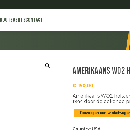
About
Events
Contact
Amerikaans WO2 
€
150,00
Amerikaans WO2 holster i
1944 door de bekende p
Amerikaans
Toevoegen aan winkelwage
WO2
holster
aantal
Country:
USA