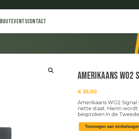
About
Events
Contact
Amerikaans WO2 S
€
55,00
Amerikaans WO2 Signal C
nette staat. Hierin wor
besproken in de Tweede 
Amerikaans
Toevoegen aan winkelwage
WO2
Signal