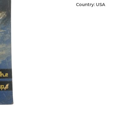
Corps
Country:
USA
boekje
aantal