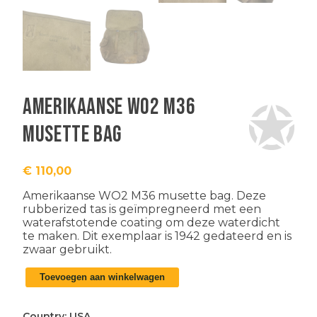
Amerikaanse WO2 M36
musette bag
€
110,00
Amerikaanse WO2 M36 musette bag. Deze
rubberized tas is geïmpregneerd met een
waterafstotende coating om deze waterdicht
te maken. Dit exemplaar is 1942 gedateerd en is
zwaar gebruikt.
Amerikaanse
Toevoegen aan winkelwagen
WO2
M36
musette
Country:
USA