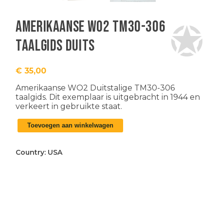
Amerikaanse WO2 TM30-306
taalgids Duits
€
35,00
Amerikaanse WO2 Duitstalige TM30-306
taalgids. Dit exemplaar is uitgebracht in 1944 en
verkeert in gebruikte staat.
Amerikaanse
Toevoegen aan winkelwagen
WO2
TM30-
306
Country:
USA
taalgids
Duits
aantal