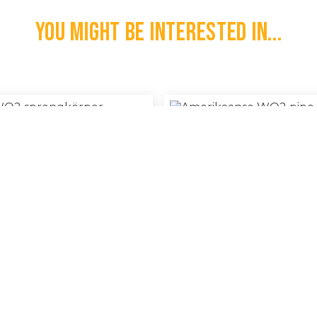
You might be interested in...
itse WO2 Sprengkörper
Amerikaanse WO2 Pipe Cl
€
30,00
l
100% Original