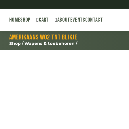
Home
Shop
Cart
About
Events
Contact
Amerikaans WO2 TNT blikje
Shop
/
Wapens & toebehoren
/