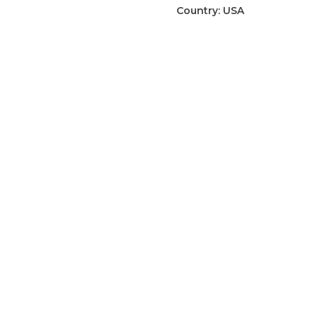
blikje
Country:
USA
aantal