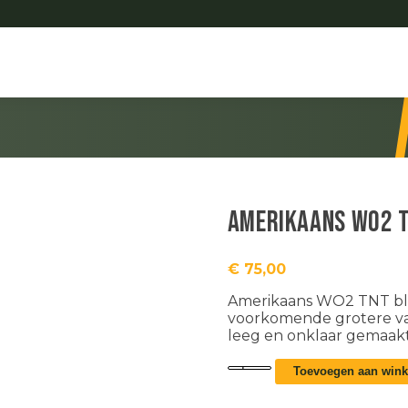
Amerikaans WO2 T
€
75,00
Amerikaans WO2 TNT blik
voorkomende grotere vari
leeg en onklaar gemaakt
Amerikaans
Toevoegen aan win
WO2
TNT