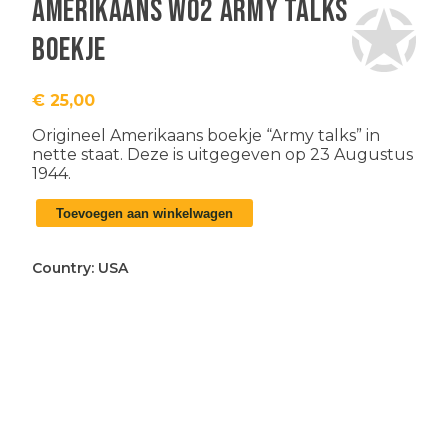
Amerikaans WO2 army talks
boekje
€
25,00
Origineel
Amerikaans boekje “A
rmy talks” in
nette staat. Deze is uitgegeven op 23 Augustus
1944.
Amerikaans
Toevoegen aan winkelwagen
WO2
army
talks
Country:
USA
boekje
aantal