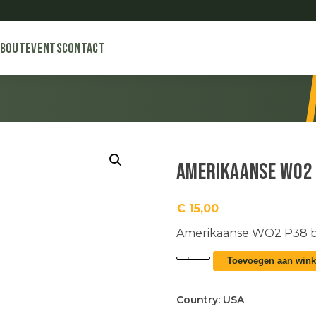
About
Events
Contact
Amerikaanse WO2 
€
15,00
Amerikaanse WO2 P38 bl
Amerikaanse
Toevoegen aan win
WO2
can
opener
Country:
USA
aantal