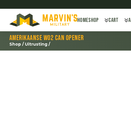
Home
Shop
Cart
Amerikaanse WO2 can opener
Shop
/
Uitrusting
/