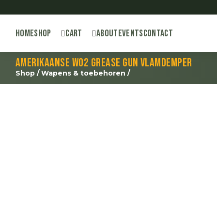
Home
Shop
Cart
About
Events
Contact
Amerikaanse WO2 Grease Gun vlamdemper
Shop
/
Wapens & toebehoren
/