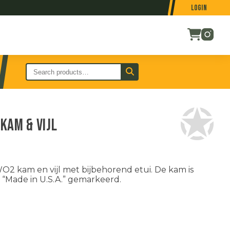
Login
kam & vijl
O2 kam en vijl met bijbehorend etui. De kam is
 “Made in U.S.A.” gemarkeerd.