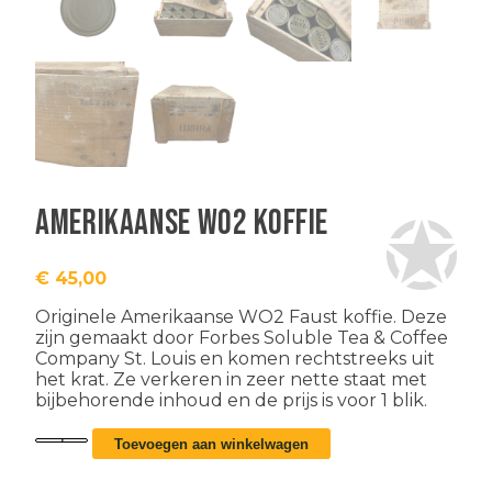
Amerikaanse WO2 koffie
€
45,00
Originele Amerikaanse WO2 Faust koffie. Deze
zijn gemaakt door Forbes Soluble Tea & Coffee
Company St. Louis en komen rechtstreeks uit
het krat. Ze verkeren in zeer nette staat met
bijbehorende inhoud en de prijs is voor 1 blik.
Amerikaanse
Toevoegen aan winkelwagen
WO2
koffie