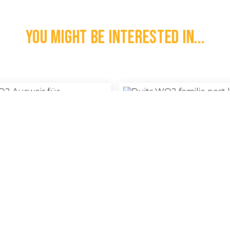
You might be interested in...
Duits WO2 Familie Post L
Ausweis Für Fliegergeschädigte
100% Original
€
15,00
l