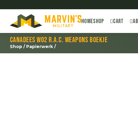
Home
Shop
Cart
A
Canadees WO2 R.A.C. weapons boekje
Shop
/
Papierwerk
/