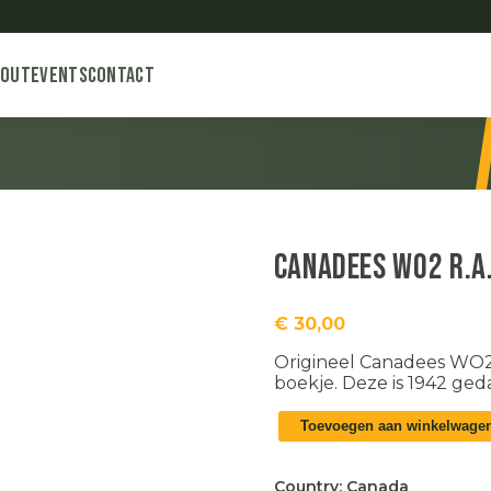
bout
Events
Contact
Canadees WO2 R.A
€
30,00
Origineel Canadees WO2 
boekje. Deze is 1942 ged
Canadees
Toevoegen aan winkelwage
WO2
R.A.C.
weapons
Country:
Canada