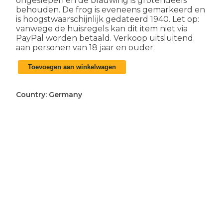
ongeslepen en de blauwing is grotendeels
behouden. De frog is eveneens gemarkeerd en
is hoogstwaarschijnlijk gedateerd 1940. Let op:
vanwege de huisregels kan dit item niet via
PayPal worden betaald. Verkoop uitsluitend
aan personen van 18 jaar en ouder.
Duitse
Toevoegen aan winkelwagen
WO2
K98
bajonet
Country:
Germany
nummergelijk
aantal