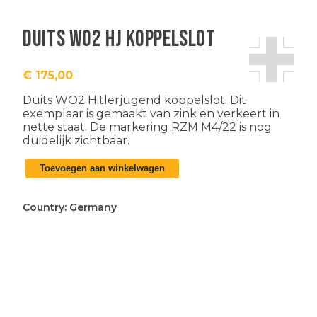
Duits WO2 HJ koppelslot
€
175,00
Duits WO2 Hitlerjugend koppelslot. Dit
exemplaar is gemaakt van zink en verkeert in
nette staat. De markering RZM M4/22 is nog
duidelijk zichtbaar.
Duits
Toevoegen aan winkelwagen
WO2
HJ
koppelslot
Country:
Germany
aantal