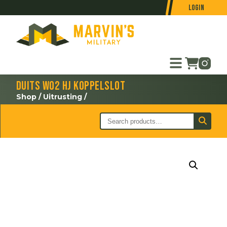
Login
Duits WO2 HJ koppelslot
Shop
/
Uitrusting
/