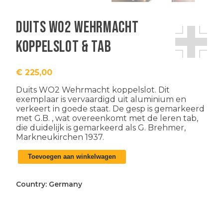
Duits WO2 Wehrmacht
koppelslot & tab
€
225,00
Duits WO2 Wehrmacht koppelslot. Dit
exemplaar is vervaardigd uit aluminium en
verkeert in goede staat. De gesp is gemarkeerd
met G.B. , wat overeenkomt met de leren tab,
die duidelijk is gemarkeerd als G. Brehmer,
Markneukirchen 1937.
Duits
Toevoegen aan winkelwagen
WO2
Wehrmacht
koppelslot
Country:
Germany
&
tab
aantal