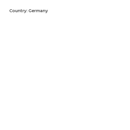
Wehrmacht
koppel
Country:
Germany
aantal