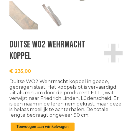
Duitse WO2 Wehrmacht
koppel
€
235,00
Duitse WO2 Wehrmacht koppel in goede,
gedragen staat. Het koppelslot is vervaardigd
uit aluminium door de producent F.L.L. , wat
verwijst naar Friedrich Linden, Lüdenscheid. Er
is een naam in de leren riem gekrast, maar deze
is helaas moeilijk te achterhalen. De totale
lengte bedraagt ongeveer 90 cm.
Duitse
Toevoegen aan winkelwagen
WO2