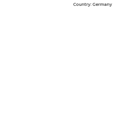
broodzak
Country:
Germany
aantal