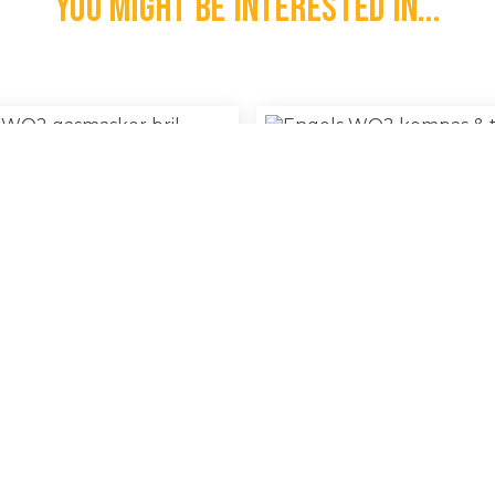
You might be interested in...
else WO2 Gasmasker Bril
Engels WO2 Kompas & Ta
€
130,00
l
100% Original