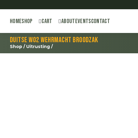
Home
Shop
Cart
About
Events
Contact
Duitse WO2 Wehrmacht broodzak
Shop
/
Uitrusting
/