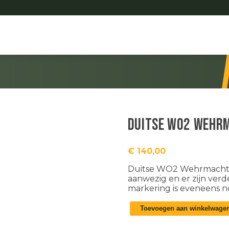
Duitse WO2 Wehr
€
140,00
Duitse WO2 Wehrmacht br
aanwezig en er zijn ver
markering is eveneens n
Duitse
Toevoegen aan winkelwage
WO2
Wehrmacht