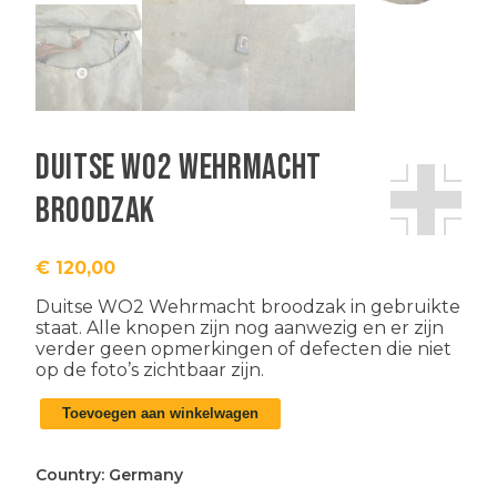
Duitse WO2 Wehrmacht
broodzak
€
120,00
Duitse WO2 Wehrmacht broodzak in gebruikte
staat. Alle knopen zijn nog aanwezig en er zijn
verder geen opmerkingen of defecten die niet
op de foto’s zichtbaar zijn.
Duitse
Toevoegen aan winkelwagen
WO2
Wehrmacht
broodzak
Country:
Germany
aantal