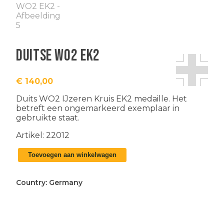
Duitse WO2 EK2
€
140,00
Duits WO2 IJzeren Kruis EK2 medaille. Het
betreft een ongemarkeerd exemplaar in
gebruikte staat.
Artikel: 22012
Duitse
Toevoegen aan winkelwagen
WO2
EK2
aantal
Country:
Germany