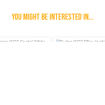
You might be interested in...
Duitse WO2 Efka Vloeit
anse WO2 Crystal White Zeep
100% Original
€
30,00
l