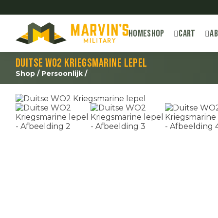
Home
Shop
Cart
A
Duitse WO2 Kriegsmarine lepel
Shop
/
Persoonlijk
/