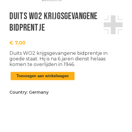
Duits WO2 krijgsgevangene
bidprentje
€
7,00
Duits WO2 krijgsgevangene bidprentje in
goede staat. Hij is na 6 jaren dienst helaas
komen te overlijden in 1946.
Duits
Toevoegen aan winkelwagen
WO2
krijgsgevangene
bidprentje
Country:
Germany
aantal