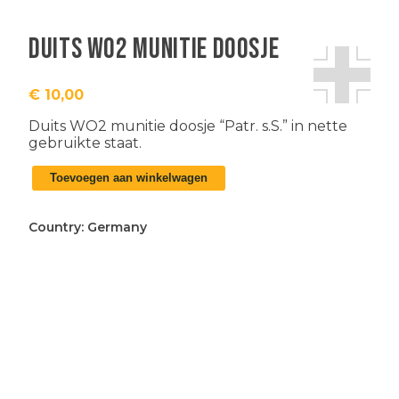
Duits WO2 munitie doosje
€
10,00
Duits WO2 munitie doosje “Patr. s.S.” in nette
gebruikte staat.
Duits
Toevoegen aan winkelwagen
WO2
munitie
doosje
Country:
Germany
aantal