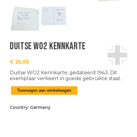
Duitse WO2 Kennkarte
€
25,00
Duitse WO2 Kennkarte, gedateerd 1943. Dit
exemplaar verkeert in goede gebruikte staat.
Duitse
Toevoegen aan winkelwagen
WO2
Kennkarte
aantal
Country:
Germany