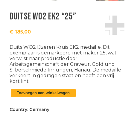
Duitse WO2 EK2 “25”
€
185,00
Duits WO2 IJzeren Kruis EK2 medaille. Dit
exemplaar is gemarkeerd met maker 25, wat
verwijst naar productie door
Arbeitsgemeinschaft der Graveur, Gold und
Silberschmiede Innungen, Hanau. De medaille
verkeert in gedragen staat en heeft een vrij
kort lint.
Duitse
Toevoegen aan winkelwagen
WO2
EK2
"25"
Country:
Germany
aantal