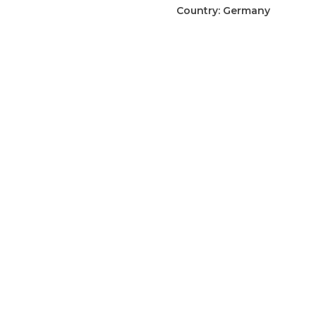
koppelslot
Country:
Germany
aantal