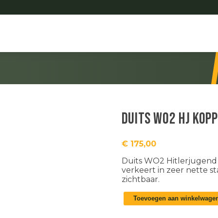
Duits WO2 HJ kop
€
175,00
Duits WO2 Hitlerjugend 
verkeert in zeer nette s
zichtbaar.
Duits
Toevoegen aan winkelwage
WO2
HJ