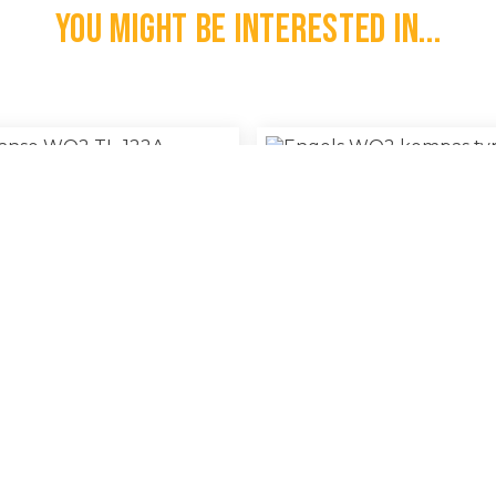
You might be interested in...
Engels WO2 Kompas Type
aanse WO2 TL-122A Zaklamp
100% Original
€
50,00
l