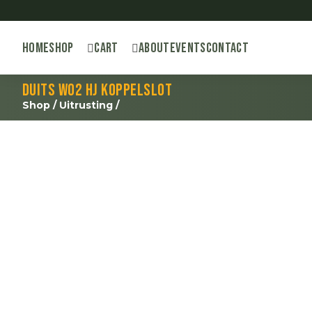
Home
Shop
Cart
About
Events
Contact
Duits WO2 HJ koppelslot
Shop
/
Uitrusting
/